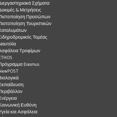
Διεργαστηριακά Σχήματα
Δοκιμές & Μετρήσεις
Πιστοποίηση Προσώπων
Πιστοποίηση Τουριστικών
Καταλυμάτων
Σιδηροδρομικός Τομέας
Ναυτιλία
Ασφάλεια Τροφίμων
ETHOS
Πρόγραμμα Erasmus
NewPOST
Βιολογικά
Εκπαίδευση
Περιβάλλον
Ενέργεια
Κοινωνική Ευθύνη
Υγεία και Ασφάλεια