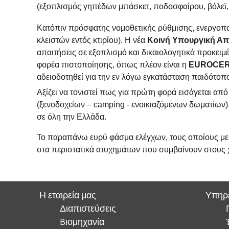
(εξοπλισμός γηπέδων μπάσκετ, ποδοσφαίρου, βόλεϊ,
Κατόπιν πρόσφατης νομοθετικής ρύθμισης, ενεργοπ
κλειστών εντός κτιρίου). Η νέα
Κοινή Υπουργική Απόφ
απαιτήσεις σε εξοπλισμό και δικαιολογητικά προκει
φορέα πιστοποίησης, όπως πλέον είναι η
EUROCE
αδειοδοτηθεί για την εν λόγω εγκατάσταση παιδότοπο
Αξίζει να τονιστεί πως για πρώτη φορά εισάγεται α
(ξενοδοχείων – camping - ενοικιαζόμενων δωματίων)
σε όλη την Ελλάδα.
Το παραπάνω ευρύ φάσμα ελέγχων, τους οποίους με 
στα περιστατικά ατυχημάτων που συμβαίνουν στους 
Η εταιρεία μας
Υπηρ
Διαπιστεύσεις
Bιομηχανία