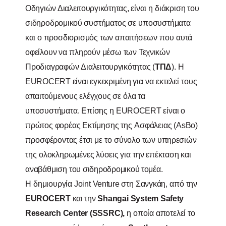
Οδηγιών Διαλειτουργικότητας,
είναι
η
διάκριση του
σιδηροδρομι
κού
συστήματος
σε
υποσυστήματα
και
ο
προσδιορισμός των
απαιτήσε
ων που
αυτά
οφείλουν
να
πληρούν μέσω των
Τεχνικών
Προδιαγραφών
Διαλειτουργικότητας
(
ΤΠΔ
).
Η
EUROCERT
είναι
εγκεκριμένη
για να
εκτε
λεί
τους
απαιτούμενους
ελέγχους
σε
όλα
τα
υποσυστήματα. Επίσης
η
EUROCERT
είναι
ο
πρώτος φορέας Εκτίμησης
της
Ασφάλειας (
AsBo
)
προ
σφέροντας έτσι
με το
σύνολο των
υπηρεσιών
της
ολοκληρωμένες
λύσεις
για
την
επέκταση
και
αναβάθμιση του
σιδηροδρομικού τομέα.
Η
δημιουργία
Joint
Venture
στη
Σανγκάη,
από
την
EUROCERT
και
την
Shangai
System
Safety
Research
Center
(
SSSRC
),
η
οποία αποτελεί
το