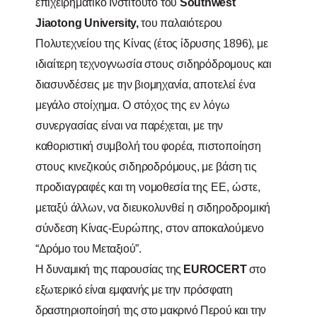
επιχειρηματικό
Ινστιτούτο του
Southwest
Jiaotong
University
,
του παλαιότερου
Πολυτεχνείου
της
Κίνας (έτος ίδρυσης 1896),
με
ιδιαίτερη
τεχνο
γνωσία
στους
σιδηρόδρομους
και
διασυνδέσεις
με
την βιομηχανία,
απο
τελεί
ένα
μεγάλο στοίχημα.
Ο
στόχος
της εν
λόγω
συνεργασίας είναι να
παρέχεται,
με
την
καθοριστική
συμβολή του φορέα, πιστοποίηση
στους
κινεζικούς
σιδηροδρόμους,
με
βάση
τις
προδιαγραφές
και
τη
νομοθεσία
της ΕΕ, ώστε,
μεταξύ άλλων,
να
διευκολυνθεί
η
σιδηροδρομική
σύνδεση
Κίνας-Ευρώπης,
στον
αποκαλούμενο
“Δρόμο
του
Μεταξιού”.
Η δυναμική της παρουσίας της
EUROCERT
στο
εξωτερικό είναι εμφανής με την πρόσφατη
δραστηριοποίησή της στο μακρινό Περού και την