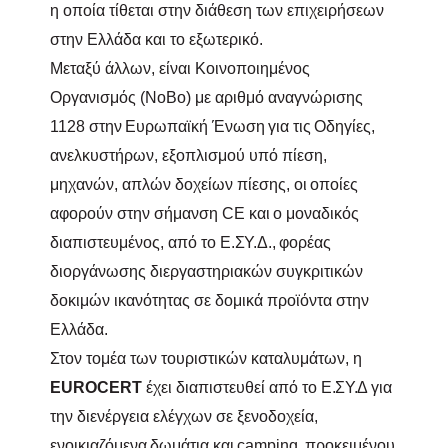
η οποία τίθεται στην διάθεση των επιχειρήσεων
στην Ελλάδα και το εξωτερικό.
Μεταξύ άλλων, είναι Κοινοποιημένος
Οργανισμός (ΝοΒο) με αριθμό αναγνώρισης
1128
στην
Ευρωπαϊκή
Ένωση
για
τις
Οδηγίες,
ανελκυστήρων, εξοπλισμού υπό πίεση,
μηχανών, απλών δοχείων πίεσης, οι
οποίες
αφορούν στην σήμανση
CE
και
ο μοναδικός
διαπιστευμένος, από το
Ε.ΣΥ.Δ.,
φορέας
διοργάνωσης διεργαστηριακών συγκριτικών
δοκιμών ικανότητας σε δομικά προϊόντα στην
Ελλάδα.
Στον τομέα των τουριστικών καταλυμάτων, η
EUROCERT
έχει διαπιστευθεί από το
Ε.ΣΥ.Δ
για
την διενέργεια ελέγχων σε ξενοδοχεία,
ενοικιαζόμενα
δωμάτια
και
camping
,
προκειμένου