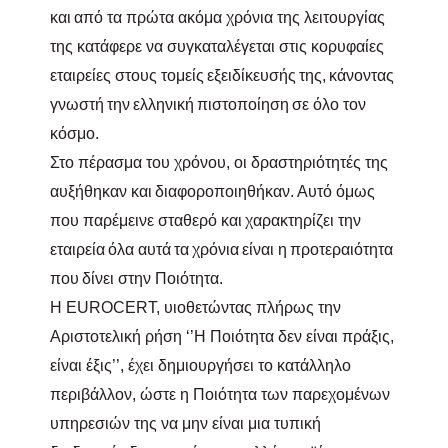
και
από τα πρώτα ακόμα χρόνια της λειτουργίας
της κατάφερε να συγκαταλέγεται στις κορυφαίες
εταιρείες στους τομείς
εξειδίκευσής
της,
κάνοντας
γνωστή
την
ελληνική
πιστοποίηση
σε όλο τον
κόσμο.
Στο πέρασμα του χρόνου, οι δραστηριότητές της
αυξήθηκαν
και
διαφοροποιηθήκαν. Αυτό όμως
που παρέμεινε σταθερό
και
χαρακτηρίζει την
εταιρεία
όλα
αυτά
τα
χρόνια
είναι
η
προτεραιότητα
που
δίνει
στην Ποιότητα.
H
EUROCERT
, υιοθετώντας πλήρως την
Αριστοτελική ρήση ‘’Η Ποιότητα δεν είναι πράξις,
είναι έξις’’, έχει δημιουργήσει το κατάλληλο
περιβάλλον, ώστε η Ποιότητα των παρεχομένων
υπηρεσιών της να μην είναι μια τυπική