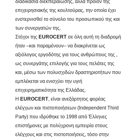
διαδικασία διεκπεραίωσης, αλλά προϊόν της
επιχειρησιακής της κουλτούρας, την οποία έχει
ενστερνισθεί το σύνολο του προσωπικού της και
των συνεργατών της.
Στόχοι της
EUROCERT
σε όλη αυτή τη διαδρομή
ήταν –και παραμένουν– να διακρίνεται ως
αξιόλογος εργοδότης για τους ανθρώπους της ,
ως συνεργάτης επιλογής για τους πελάτες της
και, μέσω των πολυσχιδών δραστηριοτήτων που
εμπλέκεται να ενισχύει την υγιή
επιχειρηματικότητα της Ελλάδας.
Η
Ε
UROCERT
, είναι ανεξάρτητος φορέας
ελέγχων και πιστοποιήσεων (Ι
ndependent
Τ
hird
Party
) που ιδρύθηκε το 1998 από Έλληνες
επιστήμονες με πολύχρονη εμπειρία στους
ελέγχους και στις πιστοποιήσεις, τόσο στην