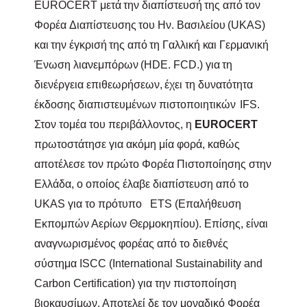
Ε
UROCERT
μετά
την
διαπίστευσή
της
από
τον
Φορέα
Διαπίστευσης
του Ην.
Βασιλείου
(
UKAS
)
και
την
έγκρισή
της
από
τη
Γαλλική
και
Γερμανική
Ένωση
λιανεμπόρων
(Η
DE
.
FCD
.)
για
τη
διενέργεια
επιθεωρήσεων,
έχει τη δυνατότητα
έκδοσης διαπιστευμένων πιστοποιητικών
IFS
.
Στον τομέα του περιβάλλοντος, η
Ε
UROCERT
πρωτοστάτησε για ακόμη μία φορά, καθώς
αποτέλεσε τον πρώτο Φορέα Πιστοποίησης στην
Ελλάδα, ο οποίος έλαβε διαπίστευση από το
UKAS
για το πρότυπο
ETS
(Επαλήθευση
Εκπομπών Αερίων Θερμοκηπίου). Επίσης, είναι
αναγνωρισμένος φορέας από το διεθνές
σύστημα
ISCC
(
International
Sustainability
and
Carbon
Certification
) για την πιστοποίηση
βιοκαυσίμων. Αποτελεί δε τον μοναδικό Φορέα