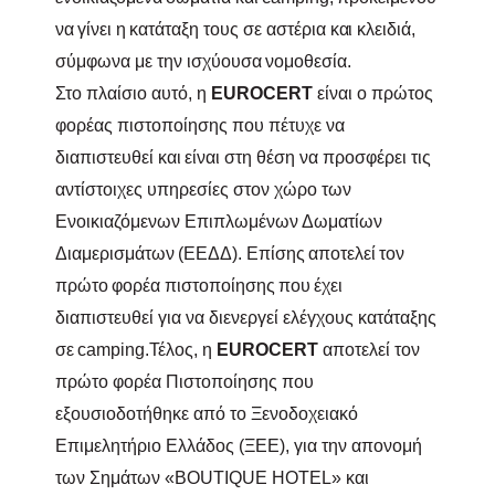
να
γίνει
η
κατάταξη
τους σε αστέρια
και
κλειδιά,
σύμφωνα με την ισχύουσα
νομοθεσία.
Στο πλαίσιο αυτό, η
EUROCERT
είναι ο πρώτος
φορέας πιστοποίησης που πέτυχε να
διαπιστευθεί
και
είναι στη θέση να προσφέρει τις
αντίστοιχες υπηρεσίες στον χώρο των
Ενοικιαζόμενων Επιπλωμένων Δωματίων
Διαμερισμάτων
(ΕΕΔΔ).
Επίσης
αποτελεί
τον
πρώτο
φορέα
πιστοποίησης
που
έχει
διαπιστευθεί για να διενεργεί ελέγχους κατάταξης
σε
camping
.
Τέλος, η
EUROCERT
αποτελεί τον
πρώτο φορέα Πιστοποίησης που
εξουσιοδοτήθηκε από το Ξενοδοχειακό
Επιμελητήριο Ελλάδος (ΞΕΕ), για την απονομή
των Σημάτων «
BOUTIQUE
HOTEL
» και