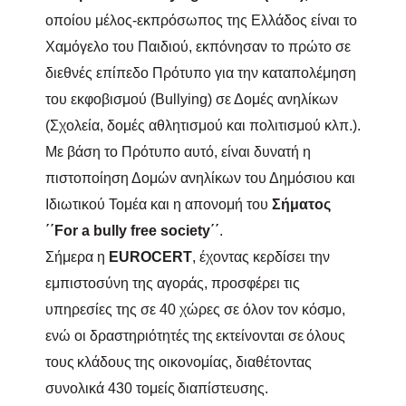
οποίου μέλος-εκπρόσωπος της Ελλάδος είναι το
Χαμόγελο του Παιδιού, εκπόνησαν το πρώτο σε
διεθνές επίπεδο Πρότυπο για την καταπολέμηση
του εκφοβισμού (
Bullying
) σε Δομές ανηλίκων
(Σχολεία, δομές αθλητισμού και πολιτισμού κλπ.).
Με βάση το Πρότυπο αυτό, είναι δυνατή η
πιστοποίηση Δομών ανηλίκων του Δημόσιου και
Ιδιωτικού Τομέα και η απονομή του
Σήματος
΄΄
For
a
bully
free
society
΄΄
.
Σήμερα η
Ε
UROCERT
, έχοντας κερδίσει την
εμπιστοσύνη της αγοράς, προσφέρει τις
υπηρεσίες της σε 40 χώρες σε όλον τον
κόσμο,
ενώ οι δραστηριότητές
της
εκτείνονται
σε
όλους
τους
κλάδους
της
οικονομίας, διαθέτοντας
συνολικά 430 τομείς
διαπίστευσης.