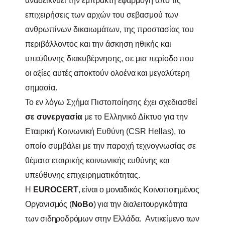
αναδεικνύει την έμπρακτη εφαρμογή από τις
επιχειρήσεις των αρχών του σεβασμού των
ανθρωπίνων δικαιωμάτων, της προστασίας του
περιβάλλοντος
και
την άσκηση ηθικής
και
υπεύθυνης διακυβέρνησης, σε μια περίοδο
που
οι
αξίες
αυτές
αποκτούν
ολοένα
και
μεγαλύτερη
σημασία.
Το εν λόγω Σχήμα Πιστοποίησης έχει σχεδιασθεί
σε συνεργασία
με το Ελληνικό Δίκτυο για την
Εταιρική Κοινωνική Ευθύνη (
CSR
Hellas
), το
οποίο συμβάλει με την παροχή τεχνογνωσίας σε
θέματα εταιρικής κοινωνικής ευθύνης και
υπεύθυνης επιχειρηματικότητας.
Η
EUROCERT
,
είναι
ο
μοναδικός Κοινοποιημένος
Οργανισμός (
NoBo
) για
την διαλειτουργικότητα
των σιδηροδρόμων στην Ελλάδα.
Αντικείμενο
των