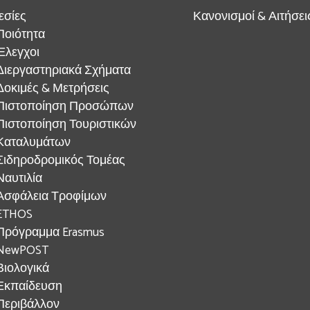
εσίες
Κανονισμοί & Αιτήσει
Ποιότητα
Έλεγχοι
Διεργαστηριακά Σχήματα
Δοκιμές & Μετρήσεις
Πιστοποίηση Προσώπων
Πιστοποίηση Τουριστικών
Καταλυμάτων
Σιδηροδρομικός Τομέας
Ναυτιλία
Ασφάλεια Τροφίμων
ETHOS
Πρόγραμμα Erasmus
NewPOST
Βιολογικά
Εκπαίδευση
Περιβάλλον