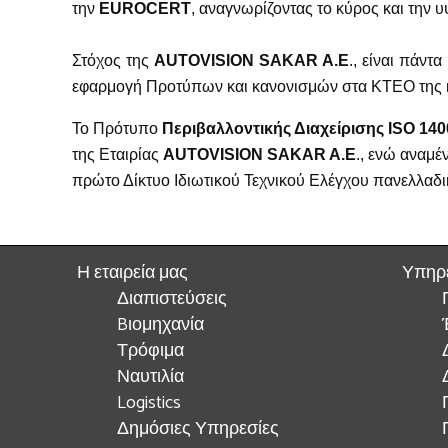
την
EUROCERT
, αναγνωρίζοντας το κύρος και την υ
Στόχος της
AUTOVISION SAKAR A.E
., είναι πάντ
εφαρμογή Προτύπων και κανονισμών στα ΚΤΕΟ της κα
Το Πρότυπο
Περιβαλλοντικής Διαχείρισης
ISO
140
της Εταιρίας
AUTOVISION SAKAR A.E
., ενώ αναμέ
πρώτο Δίκτυο Ιδιωτικού Τεχνικού Ελέγχου πανελλαδικ
Η εταιρεία μας
Υπηρ
Διαπιστεύσεις
Bιομηχανία
Τρόφιμα
Ναυτιλία
Logistics
Δημόσιες Υπηρεσίες