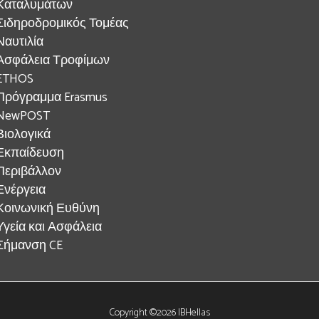
Καταλυμάτων
Σιδηροδρομικός Τομέας
Ναυτιλία
Ασφάλεια Τροφίμων
ETHOS
Πρόγραμμα Erasmus
NewPOST
Βιολογικά
Εκπαίδευση
Περιβάλλον
Ενέργεια
Κοινωνική Ευθύνη
Υγεία και Ασφάλεια
Σήμανση CE
Copyright ©2026 IBHellas