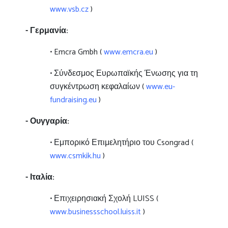
www.vsb.cz
)
- Γερμανία:
• Emcra Gmbh (
www.emcra.eu
)
• Σύνδεσμος Ευρωπαϊκής Ένωσης για τη
συγκέντρωση κεφαλαίων (
www.eu-
fundraising.eu
)
- Ουγγαρία:
• Εμπορικό Επιμελητήριο του Csongrad (
www.csmkik.hu
)
- Ιταλία:
• Επιχειρησιακή Σχολή LUISS (
www.businessschool.luiss.it
)